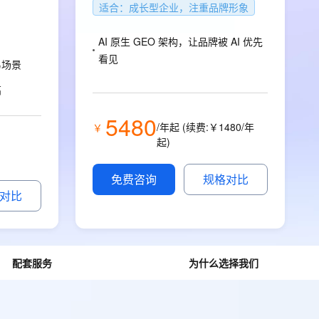
安全
畅自然，细节丰富
高表现力语音合成大模型，语音克隆听感自然
我要投诉
适合：成长型企业，注重品牌形象
PolarDB
上云场景组合购
Milvus 弹性伸缩功能新增节
伴
漫剧创作，剧本、分镜、视频高效生成
100%兼容MySQL、PostgreSQL，兼容Oracle，支持集中和分布式
覆盖90%+业务场景，专享组合折扣价
点支持范围
2V
VPN
Fun-ASR
AI 原生 GEO 架构，让品牌被 AI 优先
文戏情感细腻自然，动作戏激烈拳拳到肉，实现更强表演能力
支持中英文自由切换，具备更强的噪声鲁棒性
ernetes 版 ACK
云聚AI 严选权益
AI 原生数据库服务发布
看见
SSL 证书
易场景
，一键激活高效办公新体验
理容器应用的 K8s 服务
精选AI产品，从模型到应用全链提效
Agent 数据网关
双认证工程师策划交付，AI 对话便捷
堡垒机
高
AI 用量加速计划
云原生数据库 PolarDB
运营
应用
防火墙
、识别商机，让客服更高效、服务更出色。
新老同享，达量后返
Agentic Database 发布
5480
/年起 (续费:￥1480/年
￥
千问办公
主机安全
NEW
起)
的智能体编程平台
一站式AI生产力平台
AI 应用及服务市场
免费咨询
规格对比
伶鹊
对比
企业级人与Agent协作平台，接入和调度多个数字员工
智能客服平台，对话机器人、对话分析、智能外呼
AI 应用
大模型服务平台百炼 - 全妙
大模型
应用创作平台
多模态内容创作工具，已接入 DeepSeek
自然语言处理
配套服务
为什么选择我们
数据标注
机器学习