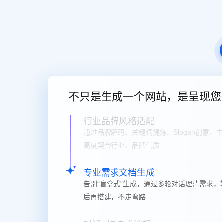
快速部署 Dify，高效搭建 
迁移与运维管理
10 分钟在聊天系统中增加
专有云
不只是生成一个网站，是呈现您
行业品牌风格适配
通过品牌解码、关键词提炼、Slogan创意
高度契合行业、品牌气质
专业需求文档生成
告别“盲盒式”生成，通过多轮对话理清需求
后再搭建，不走弯路