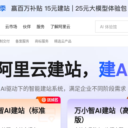
云市场
伙伴
服务
了解阿里云
制交付
备案服务
商标服务
精选云产品
AI 特惠
数据与 API
成为产品伙伴
企业增值服务
最佳实践
价格计算器
AI 场景体
基础软件
产品伙伴合
阿里云认证
市场活动
配置报价
大模型
自助选配和估算价格
阿里云建站，
建A
步到位
智启 AI 普惠权益
产品生态集成认证中心
企业支持计划
云上春晚
域名与网站
Qwen Audio：打造专属 AI 语音助手
千问官方 MaaS 平台，为开发者和 Agent 而生，新用户赠送 1 亿 + tokens 额度
一句话生成原生
AI Coding
阿里云Maa
2026 阿里云
云服务器 E
为企业打
数据集
Windows
大模型认证
模型
NEW
NEW
格式还原
值低价云产品抢先购
至高享 1亿+免费 tokens，加速 Al 应用落地
提供智能易用的域名与建站服务
Qwen-Audio-3.0-Realtime 端到端实时语音角色扮演
输入一句话想法,
智能编程，一键
安全可靠、
产品生态伙伴
专家技术服务
云上奥运之旅
弹性计算合作
阿里云中企出
手机三要素
宝塔 Linux
全部认证
价格优势
开源旗舰模型
即刻拥有 DeepSeek-V4-Pro
阿里云 OPC 创新助力计划
千问大模型
一键部署幻兽
AI 电商营销
对象存储 O
大模型
产品生态伙伴工作台
企业增值服务台
云栖战略参考
云存储合作计
云栖大会
身份实名认证
CentOS
训练营
推动算力普惠，释放技术红利
最高返9万
真正可用的 1M 上下文,一次完成代码全链路开发
快速构建应用程序和网站，即刻迈出上云第一步
轻松解锁专属 DeepSeek-V4-Pro
至高百万元 Token 补贴，加速一人公司成长
多元化、高性能、安全可靠的大模型服务
一键购买专属
从图文生成到
AI驱动下的智能建站系统，满足企业不同阶段需求
云上的中国
数据库合作计
活动全景
短信
Docker
图片和
自进化智能体
5 分钟轻松部署专属 QwenPaw
Token Plan 模型订阅计划
数字证书管理服务（原SSL证书）
高效搭建 AI
AI 广告创作
无影云电脑
企业成长
NEW
HOT
信息公告
看见新力量
云网络合作计
OCR 文字识别
JAVA
越聪明
证享300元代金券
全托管，含MySQL、PostgreSQL、SQL Server、MariaDB多引擎
Qwen3.8-Max 首发尝鲜，限时加量 10 倍，夜间低至2折
实现全站HTTPS，呈现可信的WEB访问
从聊天伙伴进化为能主动干活的本地数字员工
图文、视频一
随时随地安
Kimi-K3
HappyHors
NEW
魔搭 Mode
智AI建站（标准
万小智AI建站（
loud
服务实践
官网公告
Kimi 最新旗舰模型，长程编程与推理利器
让文字生成流
金融模力时刻
Salesforce O
版
发票查验
全能环境
Claude Code + GStack 打造工程团队
千问办公，限时限量积分加倍
Qoder
低代码高效构
AI 建站
短信服务
型
NEW
作计划
版）
计划
创新中心
魔搭 ModelSc
健康状态
理服务
让AI从“聊天伙伴”进化为能干活的“数字员工”
安装技能 GStack，拥有专属 AI 工程团队
你的AI工作搭子，覆盖日常办公高频场景
面向真实软件的智能体编程平台
0 代码专业建
客户案例
天气预报查询
操作系统
Deepseek-v4-pro
HappyHors
态合作计划