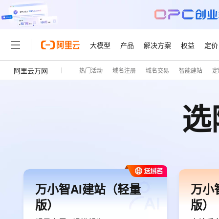
大模型
产品
解决方案
权益
定价
阿里云万网
热门活动
域名注册
域名交易
智能建站
定
大模型
产品
解决方案
权益
定价
云市场
伙伴
服务
了解阿里云
精选产品
精选解决方案
普惠上云
产品定价
精选商城
成为销售伙伴
售前咨询
为什么选择阿里云
千问AI平台
了解云产品的定价详情
选
大模型服务平台百炼
睿译宝，AI翻译排版一
普惠上云 官方力荐
分销伙伴
在线服务
网站建设
什么是云计算
大
大模型服务与应用平台
上传文档即自动完成翻译和
云服务器38元/年起，超
咨询伙伴
多端小程序
技术领先
云上成本管理
售后服务
轻量应用服务器
GLM-5.2：长任务时代
官方推荐返现计划
大模型
精选产品
精选解决方案
Salesforce 国际版订阅
稳定可靠
管理和优化成本
推荐新用户得奖励，单订单
销售伙伴合作计划
自助服务
友盟天域
安全合规
人工智能与机器学习
AI
文本生成
云数据库 RDS
Hermes Agent，打造
云工开物
无影生态合作计划
在线服务
观测云
分析师报告
自主进化，持久记忆，越用
高校专属算力普惠，学生认
计算
互联网应用开发
Qwen3.8-Max
HOT
万小智AI建站（轻量
万小
Salesforce On Alibaba C
工单服务
智能体时代全能旗舰模型
Tuya 物联网平台阿里云
研究报告与白皮书
人工智能平台 PAI
快速拥有专属 OpenClaw
大模
Consulting Partner 合
大数据
容器
版）
版）
免费试用
短信专区
一站式AI开发、训练和推
蓝凌 OA
Qwen3.7-Plus
AI 大模型销售与服务生
现代化应用