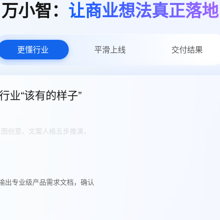
万小智：
让商业想法真正落地
AI 应用
10分钟微调：让0.6B模型媲美235B模
多模态数据信
型
依托云原生高可用架构,实现Dify私有化部署
用1%尺寸在特定领域达到大模型90%以上效果
一个 AI 助手
超强辅助，Bol
即刻拥有 DeepSeek-R1 满血版
在企业官网、通讯软件中为客户提供 AI 客服
更懂行业
平滑上线
交付结果
多种方案随心选，轻松解锁专属 DeepSeek
行业“该有的样子”
、主图创意、文案人格五步推演，
，输出专业级产品需求文档，确认