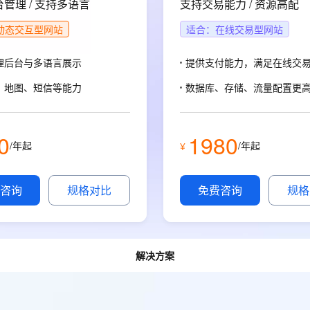
管理 / 支持多语言
支持交易能力 / 资源高配
态智能体模型
旗舰 MoE 大模型，百万上下文与顶尖推理能力
图生视频，流
同享
万小智 AI 建站低至 15元/月
Qoder CN
AI 短剧/漫剧
云原生数据库 
快递物流查询
WordPress
成为服务伙
高校合作
点，立即开启云上创新
覆盖公网/内网、递归/权威、移动APP等全场景解析服务
送.CN域名，送备案服务码
基于千问大模型等，支持代码智能生成、研发智能问答
AI助力短剧
动态交互型网站
适合：在线交易型网站
GLM-5.2
Wan2.7-T
Ubuntu
服务生态伙伴
视觉 Coding、空间感知、多模态思考等全面升级
1M上下文，专为长程任务能力而生
云工开物
企业应用
Works
Night Plan 支持 Qwen 3.8-Max
云原生大数据计算服务 MaxCompute
AI 办公
容器服务 Kub
NEW
理后台与多语言展示
提供支付能力，满足在线交
Red Hat
30+ 款产品免费体验
Data Agent 驱动的一站式 Data+AI 开发治理平台
夜间 5 折，Qwen/Meoo/TokenPlan 客户专享
面向分析的企业级SaaS模式云数据仓库
AI智能应用
提供一站式管
科研合作
ERP
、地图、短信等能力
数据库、存储、流量配置更
堂（旗舰版）
SUSE
智能客服
AI 应用构建
大模型原生
CRM
防护产品
2个月
自动承接线索
建站小程序
Qoder
大模型服务平台百炼-应用模版
OA 办公系统
HOT
NEW
0
1980
/年起
/年起
¥
面向真实软件
个人版上线、团队版降价；千问3.8-Max首发发尝鲜
丰富多元化的应用模版和解决方案
力提升
财税管理
模板建站
万有无界
大模型服务平台百炼-智能体
400电话
定制建站
咨询
规格对比
免费咨询
规格
的模型效果
灵活可视化地构建企业级 Agent
方案
广告营销
模板小程序
秒悟
人工智能平台 PAI
定制小程序
云端极速 AI 
新一代 AI 视频生成模型，深度适配广告营销等场景
AI Native 的算法工程平台，一站式完成建模、训练、推理服务部署
解决方案
APP 开发
建站系统