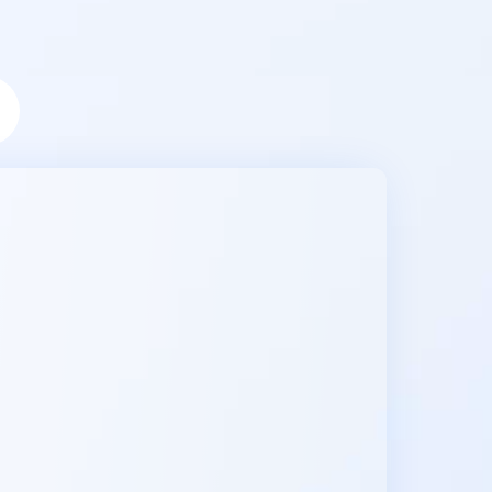
息提取
与 AI 智能体进行实时音视频通话
从文本、图片、视频中提取结构化的属性信息
构建支持视频理解的 AI 音视频实时通话应用
t.diy 一步搞定创意建站
构建大模型应用的安全防护体系
通过自然语言交互简化开发流程,全栈开发支持
通过阿里云安全产品对 AI 应用进行安全防护