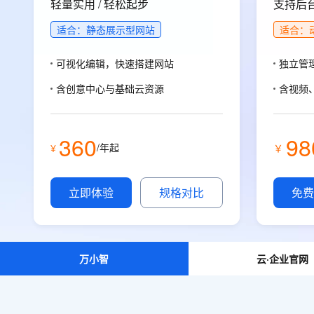
存储
天池大赛
轻量实用 / 轻松起步
支持后台
能看、能想、能动手的多模
云解析DNS
解决方案免费试用 新老
电子合同
最高领取价值200元试用
安全
网络与CDN
适合：静态展示型网站
适合：
AI 算法大赛
Qwen3-VL-Plus
畅捷通
大数据开发治理平台 Data
AI 产品 免费试用
网络
安全
云开发大赛
可视化编辑，快速搭建网站
独立管
Tableau 订阅
1亿+ 大模型 tokens 和 
可观测
入门学习赛
中间件
含创意中心与基础云资源
含视频
AI空中课堂在线直播课
云防火墙
140+云产品 免费试用
大模型服务
上云与迁云
云原生的云上边界网络安全
产品新客免费试用，最长1
数据库
生态解决方案
千问AI平台-Token Plan
360
98
企业出海
大模型ACA认证体验
大数据计算
/年起
¥
￥
助力企业全员 AI 认知与能
行业生态解决方案
政企业务
媒体服务
千问AI平台-模型体验
开发者生态解决方案
立即体验
规格对比
免费
在线体验全尺寸、多种模态
企业服务与云通信
AI 开发和 AI 应用解决
Happy 系列大模型
域名与网站
终端用户计算
万小智
云·企业官网
Serverless
大模型解决方案
开发工具