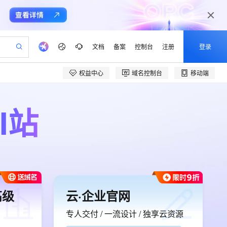
文档
备案
控制台
注册
登录
权益中心
域名控制台
移动端
验
作计划
器
AI 活动
专业服务
服务伙伴合作计划
开发者社区
加入我们
产品动态
服务平台百炼
阿里云 OPC 创新助力计划
一站式生成采购清单，支持单品或批量购买
I站
可编辑精美 PPT 文稿
S产品伙伴计划（繁花）
峰会
CS
造的大模型服务与应用开发平台
Agency Agents：拥有专属领域专家
AI 生产力先锋
Al MaaS 服务伙伴赋能合作
域名
博文
Careers
至高可申请百万元
Qwen3.8-Max 模型上线
 轻松生成专业的 PPT
开启高性价比 AI 编程新体验
弹性可伸缩的云计算服务
先锋实践拓展 AI 生产力的边界
多领域专家智能体,一键组建 AI 虚拟交付团队
Token 补贴，五大权
计划
海大会
伙伴信用分合作计划
商标
问答
社会招聘
益加速 OPC 成功
帕鲁游戏服务器
SS
HappyHorse 打造一站式影视创作平台
飞天发布时刻
HOT
Open Search 向量检索版支
划
备案
电子书
校园招聘
联机服务器，轻松开启游戏
视频创作，一键激活电商全链路生产力
稳定、安全、高性价比、高性能的云存储服务
所见，即是所愿
持视频检索 Pipeline 功能
可视化编排打通从文字构思到成片全链路闭环
更多支持
划
公司注册
镜像站
视频生成
语音识别与合成
 智能体与工作流应用
漫剧工坊：一站式动画创作平台
AI 实训营
应用身份服务 (IDaaS)
合作伙伴培训与认证
划
上云迁移
站生成，高效打造优质广告素材
全接入的云上超级电脑
通过阿里云百炼高效搭建AI应用,助力高效开发
快速生产连贯的高质量长漫剧
从基础到进阶，Agent 创客手把手教你
OpenClaw 管理能力上线
e-1.1-T2V
Qwen3-TTS-Flash
lScope
我要反馈
高级
云·企业官网
查询合作伙伴
畅细腻的高质量视频
离线语音合成大模型，多语言方言自适应，低延迟高稳定
n Alibaba Cloud ISV 合作
代维服务
建企业门户网站
10 分钟搭建微信、支付宝小程序
MaxCompute MaxFrame 提
创新加速
ope
专人交付 / 一流设计 / 独享云资源
登录合作伙伴管理后台
我要建议
站，无忧落地极速上线
以可视化方式快速构建移动和 PC 门户网站
国内短信简单易用，安全可靠，秒级触达，全球覆盖200+国家和地区。
高效部署网站，快速应用到小程序
供自动弹性内存功能
e-1.1-I2V
Cosyvoice-V3-Flash